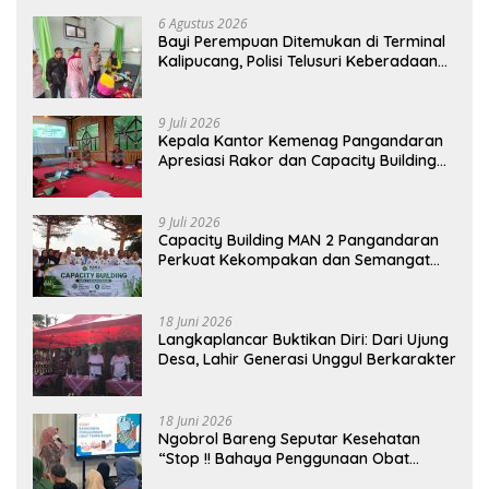
6 Agustus 2026
Bayi Perempuan Ditemukan di Terminal
Kalipucang, Polisi Telusuri Keberadaan
Orang Tua
9 Juli 2026
Kepala Kantor Kemenag Pangandaran
Apresiasi Rakor dan Capacity Building
MAN 2 Pangandaran, Tekankan
Pentingnya Sinergi Antar Lini
9 Juli 2026
Capacity Building MAN 2 Pangandaran
Perkuat Kekompakan dan Semangat
Kolaborasi
18 Juni 2026
Langkaplancar Buktikan Diri: Dari Ujung
Desa, Lahir Generasi Unggul Berkarakter
18 Juni 2026
Ngobrol Bareng Seputar Kesehatan
“Stop !! Bahaya Penggunaan Obat
Tanpa Resep”