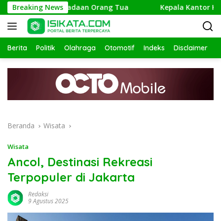
Langsung
elusuri Keberadaan Orang Tua
Breaking News
Kepala Kantor Kemenag P
ke
konten
Berita
Politik
Olahraga
Otomotif
Indeks
Disclaimer
Beranda
Wisata
Wisata
Ancol, Destinasi Rekreasi
Terpopuler di Jakarta
Redaksi
9 Agustus 2025