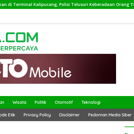
pucang, Polisi Telusuri Keberadaan Orang Tua
Kepala 
an
Wisata
Politik
Otomotif
Teknologi
ode Etik
Privacy Policy
Disclaimer
Pedoman Media Siber