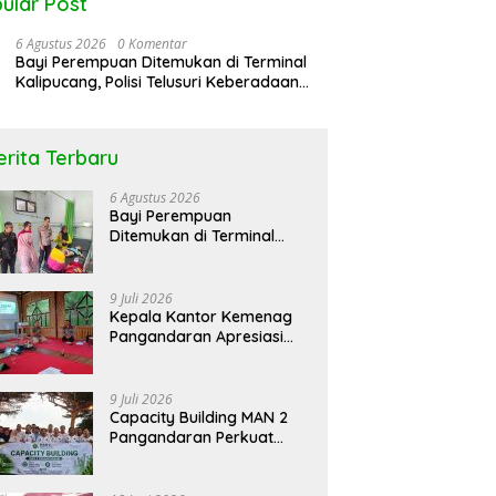
ular Post
6 Agustus 2026
0 Komentar
Bayi Perempuan Ditemukan di Terminal
Kalipucang, Polisi Telusuri Keberadaan
Orang Tua
erita Terbaru
6 Agustus 2026
Bayi Perempuan
Ditemukan di Terminal
Kalipucang, Polisi Telusuri
Keberadaan Orang Tua
9 Juli 2026
Kepala Kantor Kemenag
Pangandaran Apresiasi
Rakor dan Capacity
Building MAN 2
Pangandaran, Tekankan
9 Juli 2026
Pentingnya Sinergi Antar
Capacity Building MAN 2
Lini
Pangandaran Perkuat
Kekompakan dan
Semangat Kolaborasi