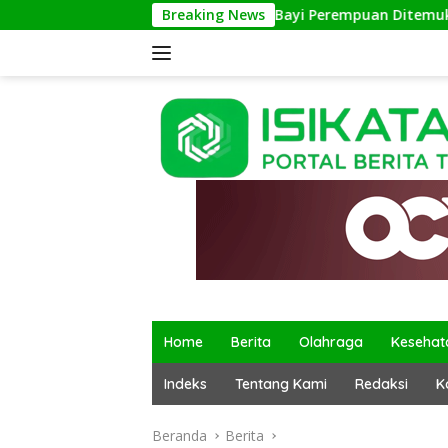
Langsung
Bayi Perempuan Ditemukan di Terminal Kali
Breaking News
ke
konten
Home
Berita
Olahraga
Kesehat
Indeks
Tentang Kami
Redaksi
K
Beranda
Berita