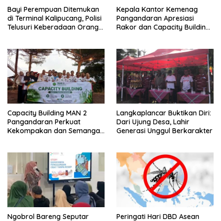
Bayi Perempuan Ditemukan
Kepala Kantor Kemenag
di Terminal Kalipucang, Polisi
Pangandaran Apresiasi
Telusuri Keberadaan Orang
Rakor dan Capacity Building
Tua
MAN 2 Pangandaran,
Tekankan Pentingnya Sinergi
Antar Lini
Capacity Building MAN 2
Langkaplancar Buktikan Diri:
Pangandaran Perkuat
Dari Ujung Desa, Lahir
Kekompakan dan Semangat
Generasi Unggul Berkarakter
Kolaborasi
Ngobrol Bareng Seputar
Peringati Hari DBD Asean