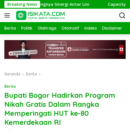
Langsung
nkan Pentingnya Sinergi Antar Lini
Breaking News
Capacity Buildin
ke
konten
Berita
Politik
Olahraga
Otomotif
Indeks
Disclaimer
Beranda
Berita
Berita
Bupati Bogor Hadirkan Program
Nikah Gratis Dalam Rangka
Memperingati HUT ke-80
Kemerdekaan RI