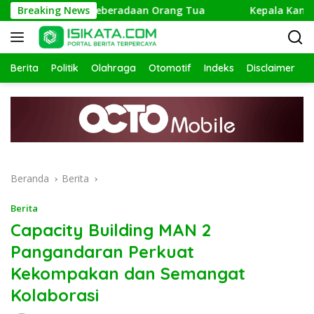
Langsung
isi Telusuri Keberadaan Orang Tua
Breaking News
Kepala Kantor Keme
ke
konten
Berita
Politik
Olahraga
Otomotif
Indeks
Disclaimer
Beranda
Berita
Berita
Capacity Building MAN 2
Pangandaran Perkuat
Kekompakan dan Semangat
Kolaborasi