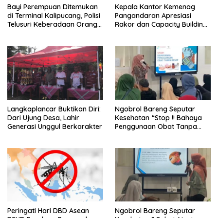
Bayi Perempuan Ditemukan
Kepala Kantor Kemenag
di Terminal Kalipucang, Polisi
Pangandaran Apresiasi
Telusuri Keberadaan Orang
Rakor dan Capacity Building
Tua
MAN 2 Pangandaran,
Tekankan Pentingnya Sinergi
Antar Lini
Langkaplancar Buktikan Diri:
Ngobrol Bareng Seputar
Dari Ujung Desa, Lahir
Kesehatan “Stop !! Bahaya
Generasi Unggul Berkarakter
Penggunaan Obat Tanpa
Resep”
Peringati Hari DBD Asean
Ngobrol Bareng Seputar