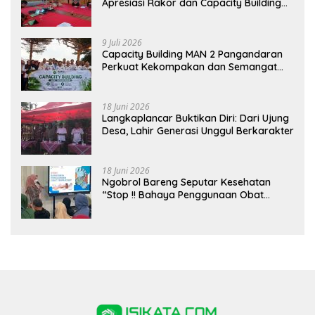
Apresiasi Rakor dan Capacity Building
MAN 2 Pangandaran, Tekankan
Pentingnya Sinergi Antar Lini
9 Juli 2026
Capacity Building MAN 2 Pangandaran
Perkuat Kekompakan dan Semangat
Kolaborasi
18 Juni 2026
Langkaplancar Buktikan Diri: Dari Ujung
Desa, Lahir Generasi Unggul Berkarakter
18 Juni 2026
Ngobrol Bareng Seputar Kesehatan
“Stop !! Bahaya Penggunaan Obat
Tanpa Resep”