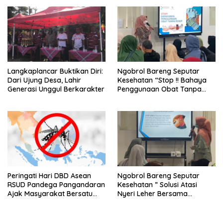
Tekankan Pentingnya Sinergi
Antar Lini
Langkaplancar Buktikan Diri:
Ngobrol Bareng Seputar
Dari Ujung Desa, Lahir
Kesehatan “Stop !! Bahaya
Generasi Unggul Berkarakter
Penggunaan Obat Tanpa
Resep”
Peringati Hari DBD Asean
Ngobrol Bareng Seputar
RSUD Pandega Pangandaran
Kesehatan ” Solusi Atasi
Ajak Masyarakat Bersatu
Nyeri Leher Bersama
Dalam Pencegahan
Fisioterapi