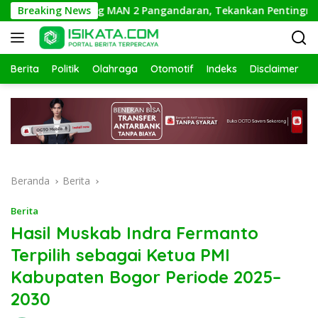
Langsung
ty Building MAN 2 Pangandaran, Tekankan Pentingnya Sinergi 
Breaking News
ke
konten
Berita
Politik
Olahraga
Otomotif
Indeks
Disclaimer
Beranda
Berita
Berita
Hasil Muskab Indra Fermanto
Terpilih sebagai Ketua PMI
Kabupaten Bogor Periode 2025–
2030