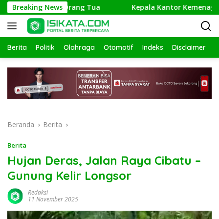
Langsung
Keberadaan Orang Tua
Breaking News
Kepala Kantor Kemenag Pangandar
ke
konten
Berita
Politik
Olahraga
Otomotif
Indeks
Disclaimer
Beranda
Berita
Berita
Hujan Deras, Jalan Raya Cibatu –
Gunung Kelir Longsor
Redaksi
11 November 2025