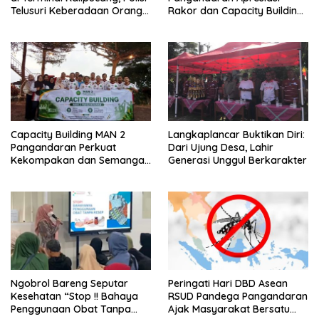
Telusuri Keberadaan Orang
Rakor dan Capacity Building
Tua
MAN 2 Pangandaran,
Tekankan Pentingnya Sinergi
Antar Lini
Capacity Building MAN 2
Langkaplancar Buktikan Diri:
Pangandaran Perkuat
Dari Ujung Desa, Lahir
Kekompakan dan Semangat
Generasi Unggul Berkarakter
Kolaborasi
Ngobrol Bareng Seputar
Peringati Hari DBD Asean
Kesehatan “Stop !! Bahaya
RSUD Pandega Pangandaran
Penggunaan Obat Tanpa
Ajak Masyarakat Bersatu