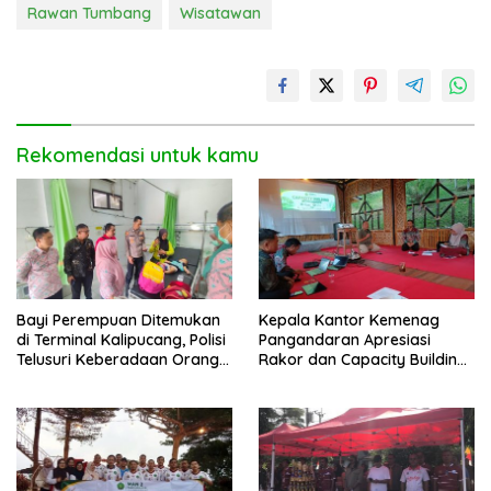
Rawan Tumbang
Wisatawan
Rekomendasi untuk kamu
Bayi Perempuan Ditemukan
Kepala Kantor Kemenag
di Terminal Kalipucang, Polisi
Pangandaran Apresiasi
Telusuri Keberadaan Orang
Rakor dan Capacity Building
Tua
MAN 2 Pangandaran,
Tekankan Pentingnya Sinergi
Antar Lini