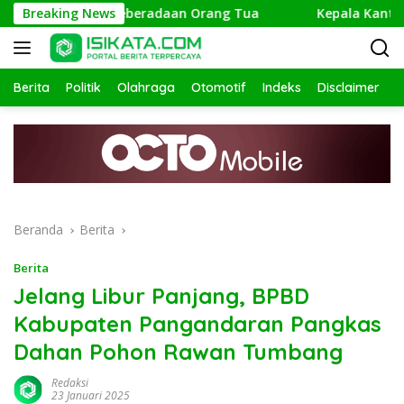
Langsung
isi Telusuri Keberadaan Orang Tua
Breaking News
Kepala Kantor Keme
ke
konten
Berita
Politik
Olahraga
Otomotif
Indeks
Disclaimer
Beranda
Berita
Berita
Jelang Libur Panjang, BPBD
Kabupaten Pangandaran Pangkas
Dahan Pohon Rawan Tumbang
Redaksi
23 Januari 2025