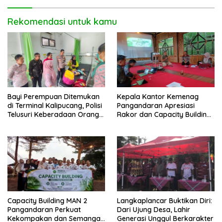
Rekomendasi untuk kamu
Bayi Perempuan Ditemukan
Kepala Kantor Kemenag
di Terminal Kalipucang, Polisi
Pangandaran Apresiasi
Telusuri Keberadaan Orang
Rakor dan Capacity Building
Tua
MAN 2 Pangandaran,
Tekankan Pentingnya Sinergi
Antar Lini
Capacity Building MAN 2
Langkaplancar Buktikan Diri:
Pangandaran Perkuat
Dari Ujung Desa, Lahir
Kekompakan dan Semangat
Generasi Unggul Berkarakter