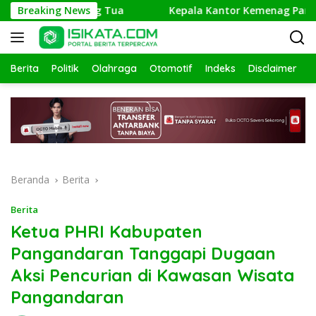
Langsung
eradaan Orang Tua
Breaking News
Kepala Kantor Kemenag Pangandaran 
ke
konten
Berita
Politik
Olahraga
Otomotif
Indeks
Disclaimer
Beranda
Berita
Berita
Ketua PHRI Kabupaten
Pangandaran Tanggapi Dugaan
Aksi Pencurian di Kawasan Wisata
Pangandaran