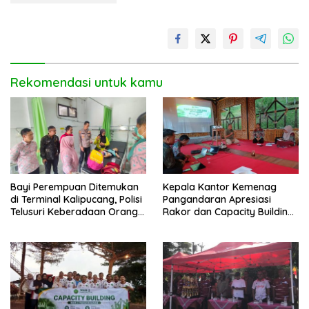
Rekomendasi untuk kamu
Bayi Perempuan Ditemukan
Kepala Kantor Kemenag
di Terminal Kalipucang, Polisi
Pangandaran Apresiasi
Telusuri Keberadaan Orang
Rakor dan Capacity Building
Tua
MAN 2 Pangandaran,
Tekankan Pentingnya Sinergi
Antar Lini