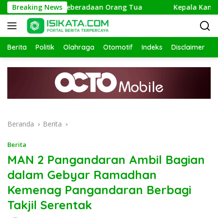
Langsung
isi Telusuri Keberadaan Orang Tua
Breaking News
Kepala Kantor Keme
ke
konten
Berita
Politik
Olahraga
Otomotif
Indeks
Disclaimer
Beranda
Berita
Berita
MAN 2 Pangandaran Ambil Bagian
dalam Gebyar Ramadhan
Kemenag Pangandaran Berbagi
Takjil Serentak