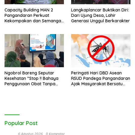
Capacity Building MAN 2
Langkaplancar Buktikan Diri:
Pangandaran Perkuat
Dari Ujung Desa, Lahir
Kekompakan dan Semangat
Generasi Unggul Berkarakter
Kolaborasi
Ngobrol Bareng Seputar
Peringati Hari DBD Asean
Kesehatan “Stop !! Bahaya
RSUD Pandega Pangandaran
Penggunaan Obat Tanpa
Ajak Masyarakat Bersatu
Resep”
Dalam Pencegahan
Popular Post
6 Agustus 2026
0 Komentar