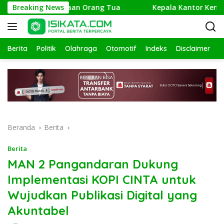
Langsung
ri Keberadaan Orang Tua
Breaking News
Kepala Kantor Kemenag Pangan
ke
konten
Berita
Politik
Olahraga
Otomotif
Indeks
Disclaimer
Beranda
Berita
Berita
MAN 2 Pangandaran Dukung
Implementasi KOPI CINTA untuk
Wujudkan Publikasi Digital yang
Akuntabel