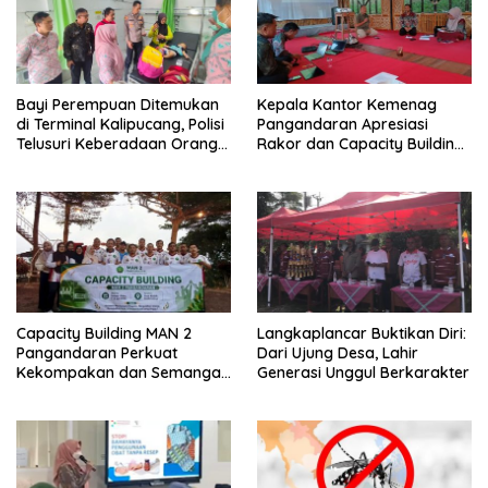
Bayi Perempuan Ditemukan
Kepala Kantor Kemenag
di Terminal Kalipucang, Polisi
Pangandaran Apresiasi
Telusuri Keberadaan Orang
Rakor dan Capacity Building
Tua
MAN 2 Pangandaran,
Tekankan Pentingnya Sinergi
Antar Lini
Capacity Building MAN 2
Langkaplancar Buktikan Diri:
Pangandaran Perkuat
Dari Ujung Desa, Lahir
Kekompakan dan Semangat
Generasi Unggul Berkarakter
Kolaborasi