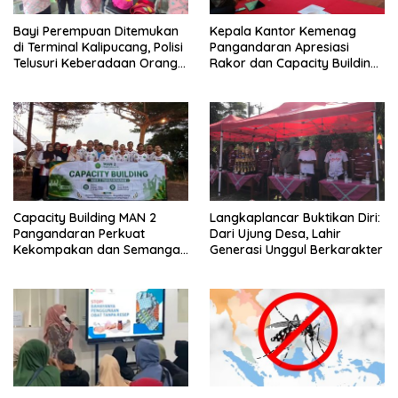
Bayi Perempuan Ditemukan
Kepala Kantor Kemenag
di Terminal Kalipucang, Polisi
Pangandaran Apresiasi
Telusuri Keberadaan Orang
Rakor dan Capacity Building
Tua
MAN 2 Pangandaran,
Tekankan Pentingnya Sinergi
Antar Lini
Capacity Building MAN 2
Langkaplancar Buktikan Diri:
Pangandaran Perkuat
Dari Ujung Desa, Lahir
Kekompakan dan Semangat
Generasi Unggul Berkarakter
Kolaborasi