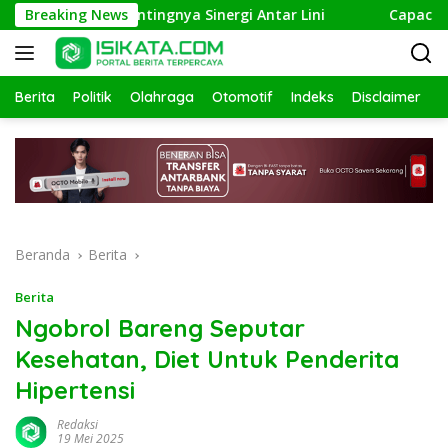
Langsung
ekankan Pentingnya Sinergi Antar Lini
Breaking News
Capacity Buil
ke
konten
Berita
Politik
Olahraga
Otomotif
Indeks
Disclaimer
Beranda
Berita
Berita
Ngobrol Bareng Seputar
Kesehatan, Diet Untuk Penderita
Hipertensi
Redaksi
19 Mei 2025