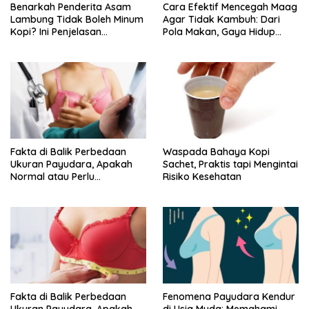
Benarkah Penderita Asam
Cara Efektif Mencegah Maag
Lambung Tidak Boleh Minum
Agar Tidak Kambuh: Dari
Kopi? Ini Penjelasan
Pola Makan, Gaya Hidup
Lengkapnya
hingga Posisi Tidur
Fakta di Balik Perbedaan
Waspada Bahaya Kopi
Ukuran Payudara, Apakah
Sachet, Praktis tapi Mengintai
Normal atau Perlu
Risiko Kesehatan
Dikhawatirkan?
Fakta di Balik Perbedaan
Fenomena Payudara Kendur
Ukuran Payudara, Apakah
di Usia Muda: Memahami