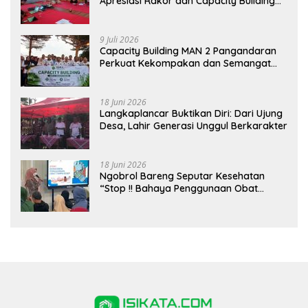
Apresiasi Rakor dan Capacity Building
MAN 2 Pangandaran, Tekankan
Pentingnya Sinergi Antar Lini
9 Juli 2026
Capacity Building MAN 2 Pangandaran
Perkuat Kekompakan dan Semangat
Kolaborasi
18 Juni 2026
Langkaplancar Buktikan Diri: Dari Ujung
Desa, Lahir Generasi Unggul Berkarakter
18 Juni 2026
Ngobrol Bareng Seputar Kesehatan
“Stop !! Bahaya Penggunaan Obat
Tanpa Resep”