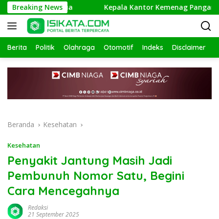
Langsung
 Orang Tua
Breaking News
Kepala Kantor Kemenag Pangandaran Apresia
ke
konten
Berita
Politik
Olahraga
Otomotif
Indeks
Disclaimer
Beranda
Kesehatan
Kesehatan
Penyakit Jantung Masih Jadi
Pembunuh Nomor Satu, Begini
Cara Mencegahnya
Redaksi
21 September 2025