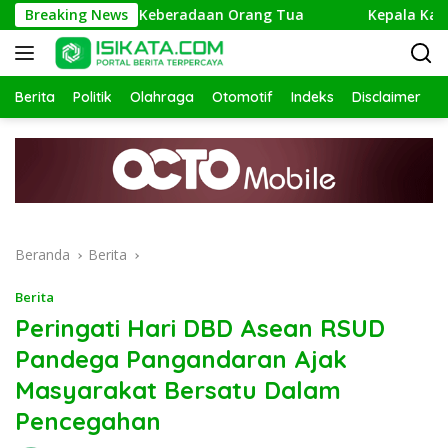
Langsung
olisi Telusuri Keberadaan Orang Tua
Breaking News
Kepala Kantor Ke
ke
konten
Berita
Politik
Olahraga
Otomotif
Indeks
Disclaimer
Beranda
Berita
Berita
Peringati Hari DBD Asean RSUD
Pandega Pangandaran Ajak
Masyarakat Bersatu Dalam
Pencegahan