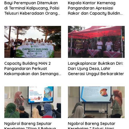
Bayi Perempuan Ditemukan
Kepala Kantor Kemenag
di Terminal Kalipucang, Polisi
Pangandaran Apresiasi
Telusuri Keberadaan Orang
Rakor dan Capacity Building
Tua
MAN 2 Pangandaran,
Tekankan Pentingnya Sinergi
Antar Lini
Capacity Building MAN 2
Langkaplancar Buktikan Diri:
Pangandaran Perkuat
Dari Ujung Desa, Lahir
Kekompakan dan Semangat
Generasi Unggul Berkarakter
Kolaborasi
Ngobrol Bareng Seputar
Ngobrol Bareng Seputar
Kesehatan “Stop !! Bahaya
Kesehatan ” Solusi Atasi