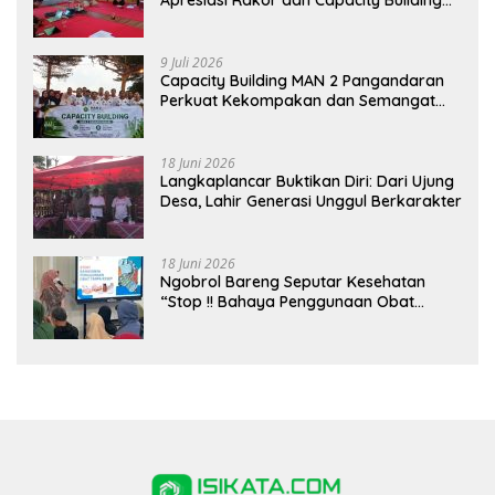
Apresiasi Rakor dan Capacity Building
MAN 2 Pangandaran, Tekankan
Pentingnya Sinergi Antar Lini
9 Juli 2026
Capacity Building MAN 2 Pangandaran
Perkuat Kekompakan dan Semangat
Kolaborasi
18 Juni 2026
Langkaplancar Buktikan Diri: Dari Ujung
Desa, Lahir Generasi Unggul Berkarakter
18 Juni 2026
Ngobrol Bareng Seputar Kesehatan
“Stop !! Bahaya Penggunaan Obat
Tanpa Resep”