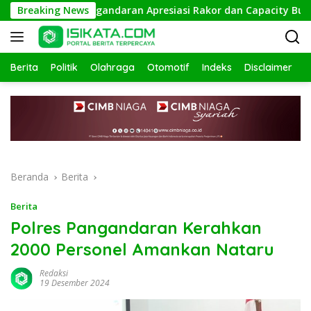
Langsung
emenag Pangandaran Apresiasi Rakor dan Capacity Building MA
Breaking News
ke
konten
Berita
Politik
Olahraga
Otomotif
Indeks
Disclaimer
Beranda
Berita
Berita
Polres Pangandaran Kerahkan
2000 Personel Amankan Nataru
Redaksi
19 Desember 2024