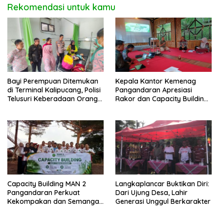
Rekomendasi untuk kamu
Bayi Perempuan Ditemukan
Kepala Kantor Kemenag
di Terminal Kalipucang, Polisi
Pangandaran Apresiasi
Telusuri Keberadaan Orang
Rakor dan Capacity Building
Tua
MAN 2 Pangandaran,
Tekankan Pentingnya Sinergi
Antar Lini
Capacity Building MAN 2
Langkaplancar Buktikan Diri:
Pangandaran Perkuat
Dari Ujung Desa, Lahir
Kekompakan dan Semangat
Generasi Unggul Berkarakter
Kolaborasi