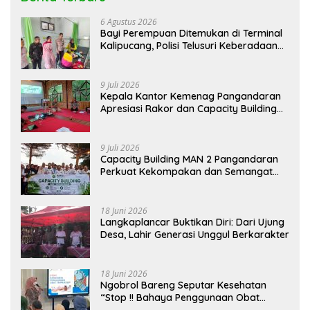
6 Agustus 2026
Bayi Perempuan Ditemukan di Terminal
Kalipucang, Polisi Telusuri Keberadaan
Orang Tua
9 Juli 2026
Kepala Kantor Kemenag Pangandaran
Apresiasi Rakor dan Capacity Building
MAN 2 Pangandaran, Tekankan
Pentingnya Sinergi Antar Lini
9 Juli 2026
Capacity Building MAN 2 Pangandaran
Perkuat Kekompakan dan Semangat
Kolaborasi
18 Juni 2026
Langkaplancar Buktikan Diri: Dari Ujung
Desa, Lahir Generasi Unggul Berkarakter
18 Juni 2026
Ngobrol Bareng Seputar Kesehatan
“Stop !! Bahaya Penggunaan Obat
Tanpa Resep”