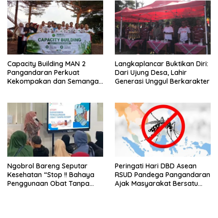
Antar Lini
Capacity Building MAN 2
Langkaplancar Buktikan Diri:
Pangandaran Perkuat
Dari Ujung Desa, Lahir
Kekompakan dan Semangat
Generasi Unggul Berkarakter
Kolaborasi
Ngobrol Bareng Seputar
Peringati Hari DBD Asean
Kesehatan “Stop !! Bahaya
RSUD Pandega Pangandaran
Penggunaan Obat Tanpa
Ajak Masyarakat Bersatu
Resep”
Dalam Pencegahan