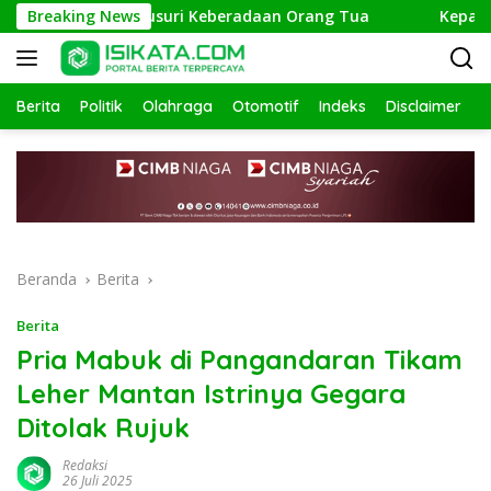
Langsung
ng, Polisi Telusuri Keberadaan Orang Tua
Breaking News
Kepala Kanto
ke
konten
Berita
Politik
Olahraga
Otomotif
Indeks
Disclaimer
Beranda
Berita
Berita
Pria Mabuk di Pangandaran Tikam
Leher Mantan Istrinya Gegara
Ditolak Rujuk
Redaksi
26 Juli 2025