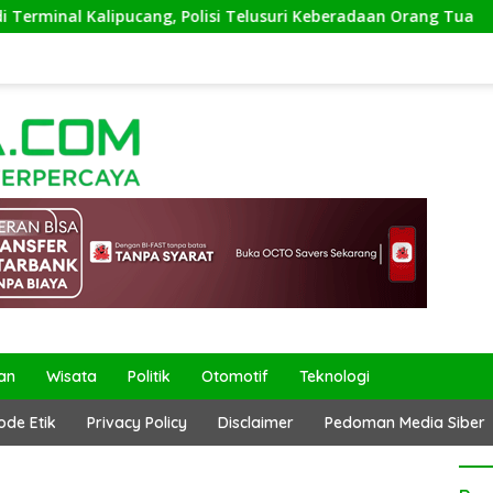
g, Polisi Telusuri Keberadaan Orang Tua
Kepala Kantor
an
Wisata
Politik
Otomotif
Teknologi
ode Etik
Privacy Policy
Disclaimer
Pedoman Media Siber