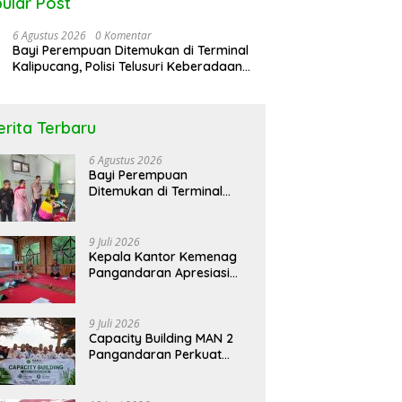
ular Post
6 Agustus 2026
0 Komentar
Bayi Perempuan Ditemukan di Terminal
Kalipucang, Polisi Telusuri Keberadaan
Orang Tua
erita Terbaru
6 Agustus 2026
Bayi Perempuan
Ditemukan di Terminal
Kalipucang, Polisi Telusuri
Keberadaan Orang Tua
9 Juli 2026
Kepala Kantor Kemenag
Pangandaran Apresiasi
Rakor dan Capacity
Building MAN 2
Pangandaran, Tekankan
9 Juli 2026
Pentingnya Sinergi Antar
Capacity Building MAN 2
Lini
Pangandaran Perkuat
Kekompakan dan
Semangat Kolaborasi