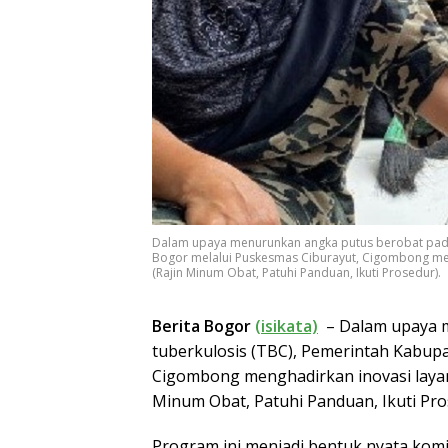
Dalam upaya menurunkan angka putus berobat pada
Bogor melalui Puskesmas Ciburayut, Cigombong men
(Rajin Minum Obat, Patuhi Panduan, Ikuti Prosedur).
Berita Bogor
(isikata)
– Dalam upaya m
tuberkulosis (TBC), Pemerintah Kabup
Cigombong menghadirkan inovasi layan
Minum Obat, Patuhi Panduan, Ikuti Pro
Program ini menjadi bentuk nyata ko