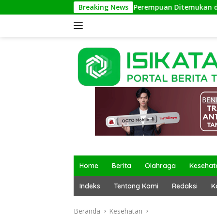
Langsung
Bayi Perempuan Ditemukan di Terminal Kalipucan
Breaking News
ke
konten
Home
Berita
Olahraga
Kesehat
Indeks
Tentang Kami
Redaksi
K
Beranda
Kesehatan