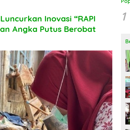
Pop
1
Luncurkan Inovasi “RAPI
an Angka Putus Berobat
B