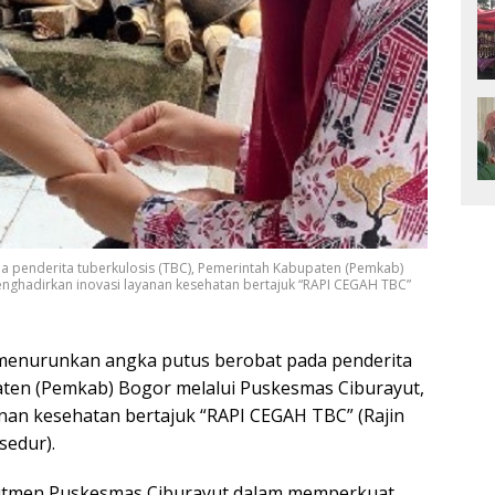
 penderita tuberkulosis (TBC), Pemerintah Kabupaten (Pemkab)
ghadirkan inovasi layanan kesehatan bertajuk “RAPI CEGAH TBC”
enurunkan angka putus berobat pada penderita
aten (Pemkab) Bogor melalui Puskesmas Ciburayut,
an kesehatan bertajuk “RAPI CEGAH TBC” (Rajin
sedur).
mitmen Puskesmas Ciburayut dalam memperkuat