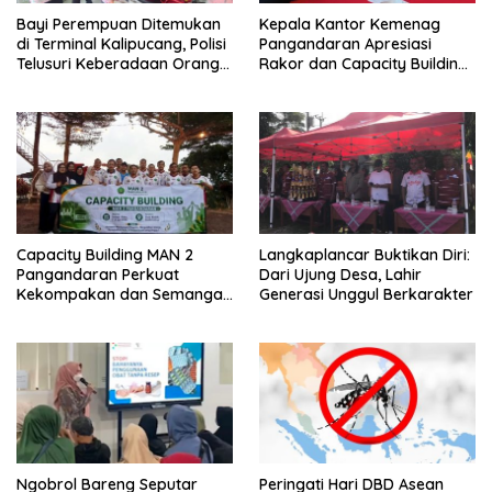
Bayi Perempuan Ditemukan
Kepala Kantor Kemenag
di Terminal Kalipucang, Polisi
Pangandaran Apresiasi
Telusuri Keberadaan Orang
Rakor dan Capacity Building
Tua
MAN 2 Pangandaran,
Tekankan Pentingnya Sinergi
Antar Lini
Capacity Building MAN 2
Langkaplancar Buktikan Diri:
Pangandaran Perkuat
Dari Ujung Desa, Lahir
Kekompakan dan Semangat
Generasi Unggul Berkarakter
Kolaborasi
Ngobrol Bareng Seputar
Peringati Hari DBD Asean