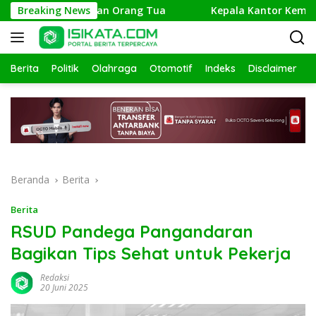
Langsung
usuri Keberadaan Orang Tua
Breaking News
Kepala Kantor Kemenag Pan
ke
konten
Berita
Politik
Olahraga
Otomotif
Indeks
Disclaimer
Beranda
Berita
Berita
RSUD Pandega Pangandaran
Bagikan Tips Sehat untuk Pekerja
Redaksi
20 Juni 2025