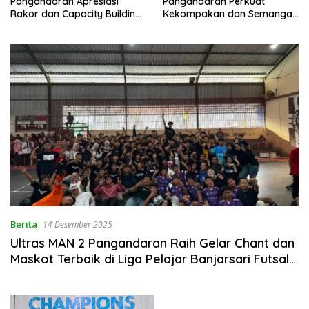
Pangandaran Apresiasi
Pangandaran Perkuat
Rakor dan Capacity Building
Kekompakan dan Semangat
MAN 2 Pangandaran,
Kolaborasi
Tekankan Pentingnya Sinergi
Antar Lini
Berita
14 Desember 2025
Ultras MAN 2 Pangandaran Raih Gelar Chant dan
Maskot Terbaik di Liga Pelajar Banjarsari Futsal
Championship 2025