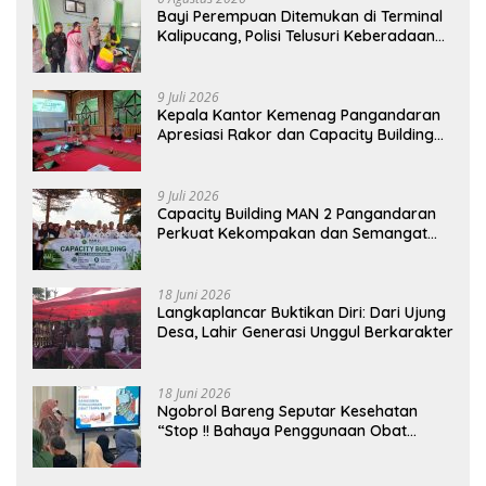
Bayi Perempuan Ditemukan di Terminal
Kalipucang, Polisi Telusuri Keberadaan
Orang Tua
9 Juli 2026
Kepala Kantor Kemenag Pangandaran
Apresiasi Rakor dan Capacity Building
MAN 2 Pangandaran, Tekankan
Pentingnya Sinergi Antar Lini
9 Juli 2026
Capacity Building MAN 2 Pangandaran
Perkuat Kekompakan dan Semangat
Kolaborasi
18 Juni 2026
Langkaplancar Buktikan Diri: Dari Ujung
Desa, Lahir Generasi Unggul Berkarakter
18 Juni 2026
Ngobrol Bareng Seputar Kesehatan
“Stop !! Bahaya Penggunaan Obat
Tanpa Resep”