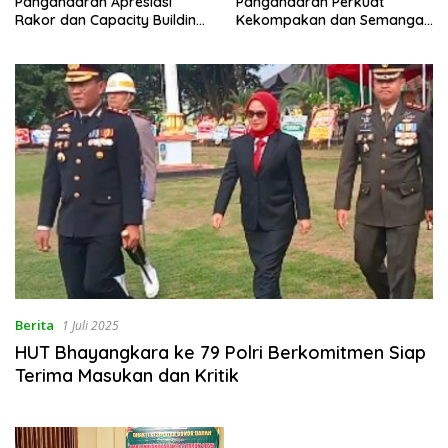
Pangandaran Apresiasi
Pangandaran Perkuat
Rakor dan Capacity Building
Kekompakan dan Semangat
MAN 2 Pangandaran,
Kolaborasi
Tekankan Pentingnya Sinergi
Antar Lini
Berita
1 Juli 2025
HUT Bhayangkara ke 79 Polri Berkomitmen Siap
Terima Masukan dan Kritik