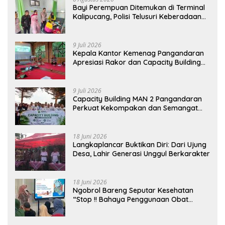
Bayi Perempuan Ditemukan di Terminal
Kalipucang, Polisi Telusuri Keberadaan
Orang Tua
9 Juli 2026
Kepala Kantor Kemenag Pangandaran
Apresiasi Rakor dan Capacity Building
MAN 2 Pangandaran, Tekankan
Pentingnya Sinergi Antar Lini
9 Juli 2026
Capacity Building MAN 2 Pangandaran
Perkuat Kekompakan dan Semangat
Kolaborasi
18 Juni 2026
Langkaplancar Buktikan Diri: Dari Ujung
Desa, Lahir Generasi Unggul Berkarakter
18 Juni 2026
Ngobrol Bareng Seputar Kesehatan
“Stop !! Bahaya Penggunaan Obat
Tanpa Resep”