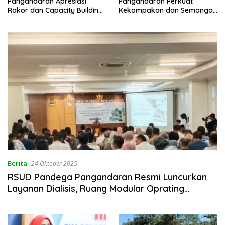
Pangandaran Apresiasi
Pangandaran Perkuat
Rakor dan Capacity Building
Kekompakan dan Semangat
MAN 2 Pangandaran,
Kolaborasi
Tekankan Pentingnya Sinergi
Antar Lini
Berita
24 Oktober 2025
RSUD Pandega Pangandaran Resmi Luncurkan
Layanan Dialisis, Ruang Modular Oprating
Theatre (MOT), Klinik Jantung dan Klinik
Konservasi Gigi