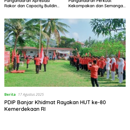
Pangandaran Apresiasi
Pangandaran Perkuat
Rakor dan Capacity Building
Kekompakan dan Semangat
MAN 2 Pangandaran,
Kolaborasi
Tekankan Pentingnya Sinergi
Antar Lini
Berita
17 Agustus 2025
PDIP Banjar Khidmat Rayakan HUT ke-80
Kemerdekaan RI