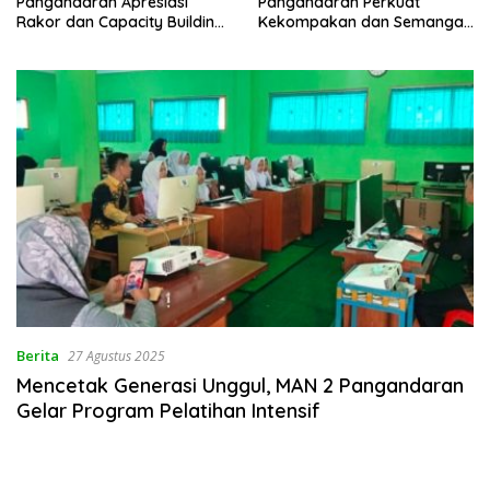
Pangandaran Apresiasi
Pangandaran Perkuat
Rakor dan Capacity Building
Kekompakan dan Semangat
MAN 2 Pangandaran,
Kolaborasi
Tekankan Pentingnya Sinergi
Antar Lini
Berita
27 Agustus 2025
Mencetak Generasi Unggul, MAN 2 Pangandaran
Gelar Program Pelatihan Intensif