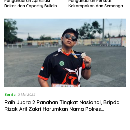
Pangandaran Apresiasi
Pangandaran Perkuat
Rakor dan Capacity Building
Kekompakan dan Semangat
MAN 2 Pangandaran,
Kolaborasi
Tekankan Pentingnya Sinergi
Antar Lini
Berita
5 Mei 2025
Raih Juara 2 Panahan Tingkat Nasional, Bripda
Rizak Aril Zakri Harumkan Nama Polres
Pangandaran