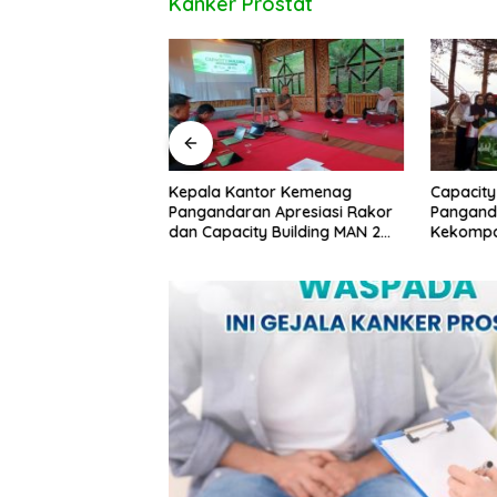
Kanker Prostat
uan Ditemukan di
Kepala Kantor Kemenag
Capacity
ipucang, Polisi
Pangandaran Apresiasi Rakor
Pangand
beradaan Orang
dan Capacity Building MAN 2
Kekompa
Pangandaran, Tekankan
Kolabora
Pentingnya Sinergi Antar Lini