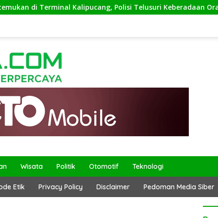
 di Terminal Kalipucang, Polisi Telusuri Keberadaan Orang Tu
an
Wisata
Politik
Otomotif
Teknologi
ode Etik
Privacy Policy
Disclaimer
Pedoman Media Siber