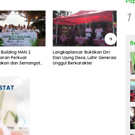
Pop
1
B
 Building MAN 2
Langkaplancar Buktikan Diri:
Ngob
aran Perkuat
Dari Ujung Desa, Lahir Generasi
Keseh
kan dan Semangat
Unggul Berkarakter
Peng
si
Rese