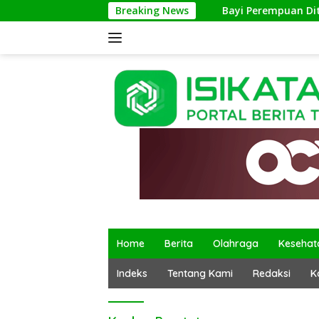
Langsung
Breaking News
Bayi Perempuan Ditemukan
ke
konten
Home
Berita
Olahraga
Kesehat
Indeks
Tentang Kami
Redaksi
K