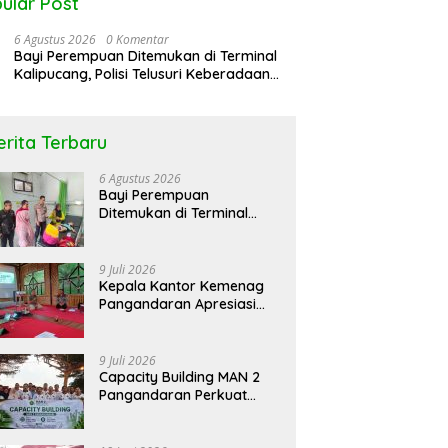
ular Post
6 Agustus 2026
0 Komentar
Bayi Perempuan Ditemukan di Terminal
Kalipucang, Polisi Telusuri Keberadaan
Orang Tua
erita Terbaru
rol Bareng Seputar
Peringati Hari DBD Asean RSUD
N
6 Agustus 2026
atan “Stop !! Bahaya
Pandega Pangandaran Ajak
K
Bayi Perempuan
gunaan Obat Tanpa
Masyarakat Bersatu Dalam
L
Ditemukan di Terminal
p”
Pencegahan
Kalipucang, Polisi Telusuri
Keberadaan Orang Tua
9 Juli 2026
Kepala Kantor Kemenag
Pangandaran Apresiasi
Rakor dan Capacity
Building MAN 2
Pangandaran, Tekankan
9 Juli 2026
Pentingnya Sinergi Antar
Capacity Building MAN 2
Lini
Pangandaran Perkuat
Kekompakan dan
Semangat Kolaborasi