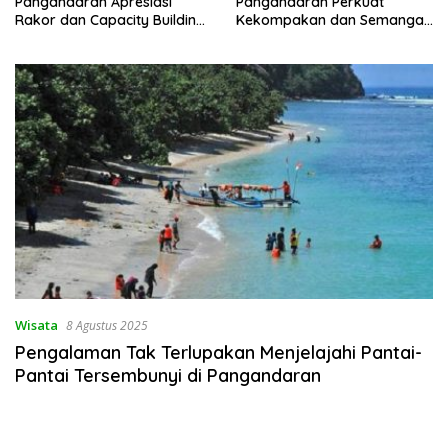
Pangandaran Apresiasi
Pangandaran Perkuat
Rakor dan Capacity Building
Kekompakan dan Semangat
MAN 2 Pangandaran,
Kolaborasi
Tekankan Pentingnya Sinergi
Antar Lini
Wisata
8 Agustus 2025
Pengalaman Tak Terlupakan Menjelajahi Pantai-
Pantai Tersembunyi di Pangandaran