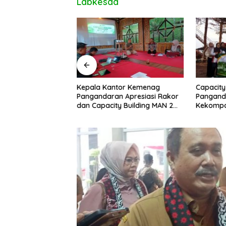
Labkesda
uan Ditemukan di
Kepala Kantor Kemenag
Capacity
ipucang, Polisi
Pangandaran Apresiasi Rakor
Pangand
beradaan Orang
dan Capacity Building MAN 2
Kekompa
Pangandaran, Tekankan
Kolabora
Pentingnya Sinergi Antar Lini