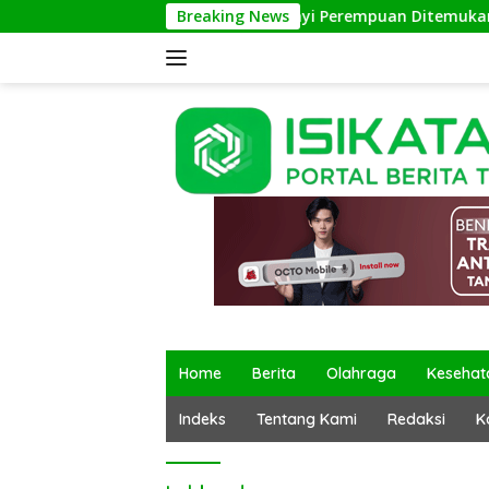
Langsung
Breaking News
Bayi Perempuan Ditemukan di Ter
ke
konten
Home
Berita
Olahraga
Kesehat
Indeks
Tentang Kami
Redaksi
K