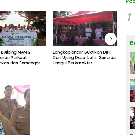
Pop
1
B
 Building MAN 2
Langkaplancar Buktikan Diri:
Ngob
aran Perkuat
Dari Ujung Desa, Lahir Generasi
Keseh
kan dan Semangat
Unggul Berkarakter
Peng
si
Rese