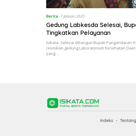
Berita
7 Januari 2025
Gedung Labkesda Selesai, Bupa
Tingkatkan Pelayanan
Isikata- Selesai dibangun Bupati Pangandaran H.
resmikan gedung Laboratorium Kesehatan Daer
yang…
Indeks
Tentan