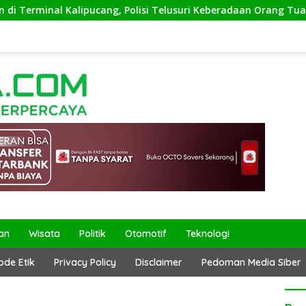
minal Kalipucang, Polisi Telusuri Keberadaan Orang Tua
an
Wisata
Politik
Otomotif
Teknologi
ode Etik
Privacy Policy
Disclaimer
Pedoman Media Siber