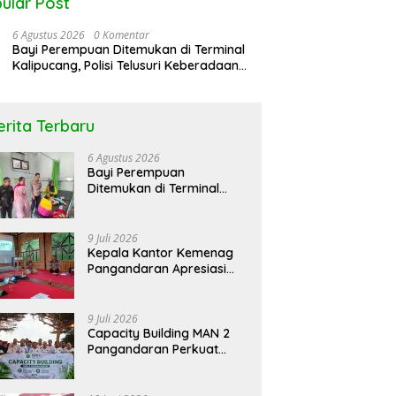
ular Post
6 Agustus 2026
0 Komentar
Bayi Perempuan Ditemukan di Terminal
Kalipucang, Polisi Telusuri Keberadaan
Orang Tua
erita Terbaru
rol Bareng Seputar
Peringati Hari DBD Asean RSUD
N
6 Agustus 2026
atan “Stop !! Bahaya
Pandega Pangandaran Ajak
K
Bayi Perempuan
gunaan Obat Tanpa
Masyarakat Bersatu Dalam
L
Ditemukan di Terminal
p”
Pencegahan
Kalipucang, Polisi Telusuri
Keberadaan Orang Tua
9 Juli 2026
Kepala Kantor Kemenag
Pangandaran Apresiasi
Rakor dan Capacity
Building MAN 2
Pangandaran, Tekankan
9 Juli 2026
Pentingnya Sinergi Antar
Capacity Building MAN 2
Lini
Pangandaran Perkuat
Kekompakan dan
Semangat Kolaborasi