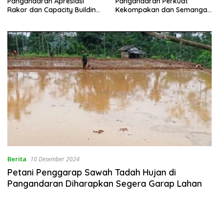
Pangandaran Apresiasi
Pangandaran Perkuat
Rakor dan Capacity Building
Kekompakan dan Semangat
MAN 2 Pangandaran,
Kolaborasi
Tekankan Pentingnya Sinergi
Antar Lini
Berita
10 Desember 2024
Petani Penggarap Sawah Tadah Hujan di
Pangandaran Diharapkan Segera Garap Lahan