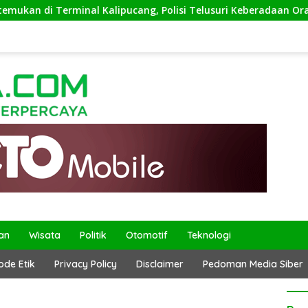
 di Terminal Kalipucang, Polisi Telusuri Keberadaan Orang Tu
an
Wisata
Politik
Otomotif
Teknologi
ode Etik
Privacy Policy
Disclaimer
Pedoman Media Siber