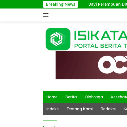
Langsung
Breaking News
Bayi Perempuan Ditemukan
ke
konten
Home
Berita
Olahraga
Kesehat
Indeks
Tentang Kami
Redaksi
K