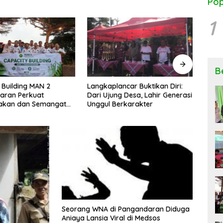
Pop
1
B
 Building MAN 2
Langkaplancar Buktikan Diri:
Ngob
aran Perkuat
Dari Ujung Desa, Lahir Generasi
Keseh
kan dan Semangat
Unggul Berkarakter
Peng
si
Rese
Seorang WNA di Pangandaran Diduga
Aniaya Lansia Viral di Medsos