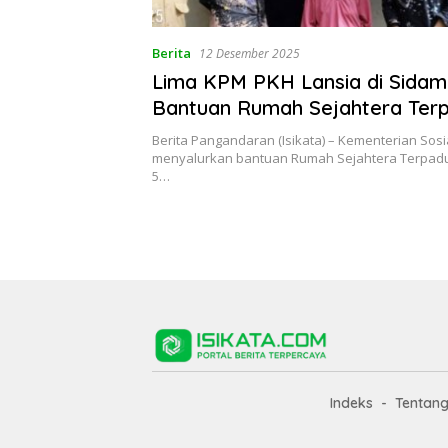
Berita
12 Desember 2025
Lima KPM PKH Lansia di Sidam
Bantuan Rumah Sejahtera Ter
Berita Pangandaran (Isikata) – Kementerian Sos
menyalurkan bantuan Rumah Sejahtera Terpadu
5…
Indeks
Tentan