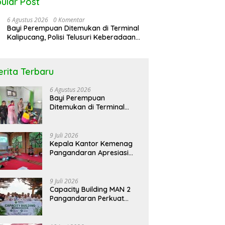
ular Post
6 Agustus 2026
0 Komentar
Bayi Perempuan Ditemukan di Terminal
Kalipucang, Polisi Telusuri Keberadaan
Orang Tua
erita Terbaru
rol Bareng Seputar
Peringati Hari DBD Asean RSUD
N
6 Agustus 2026
atan “Stop !! Bahaya
Pandega Pangandaran Ajak
K
Bayi Perempuan
gunaan Obat Tanpa
Masyarakat Bersatu Dalam
L
Ditemukan di Terminal
p”
Pencegahan
Kalipucang, Polisi Telusuri
Keberadaan Orang Tua
9 Juli 2026
Kepala Kantor Kemenag
Pangandaran Apresiasi
Rakor dan Capacity
Building MAN 2
Pangandaran, Tekankan
9 Juli 2026
Pentingnya Sinergi Antar
Capacity Building MAN 2
Lini
Pangandaran Perkuat
Kekompakan dan
Semangat Kolaborasi