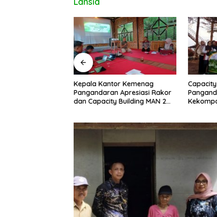
Lansia
uan Ditemukan di
Kepala Kantor Kemenag
Capacity
ipucang, Polisi
Pangandaran Apresiasi Rakor
Pangand
beradaan Orang
dan Capacity Building MAN 2
Kekompa
Pangandaran, Tekankan
Kolabora
Pentingnya Sinergi Antar Lini