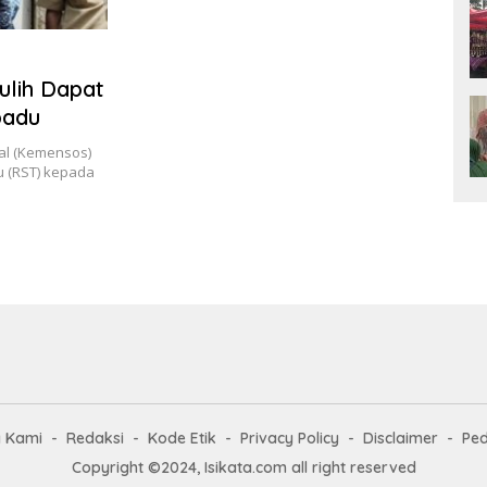
ulih Dapat
padu
ial (Kemensos)
 (RST) kepada
g Kami
Redaksi
Kode Etik
Privacy Policy
Disclaimer
Ped
Copyright ©2024, Isikata.com all right reserved