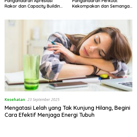
Pangandaran Apresiasi
Pangandaran Perkuat
Rakor dan Capacity Building
Kekompakan dan Semangat
MAN 2 Pangandaran,
Kolaborasi
Tekankan Pentingnya Sinergi
Antar Lini
Kesehatan
23 September 2025
Mengatasi Lelah yang Tak Kunjung Hilang, Begini
Cara Efektif Menjaga Energi Tubuh