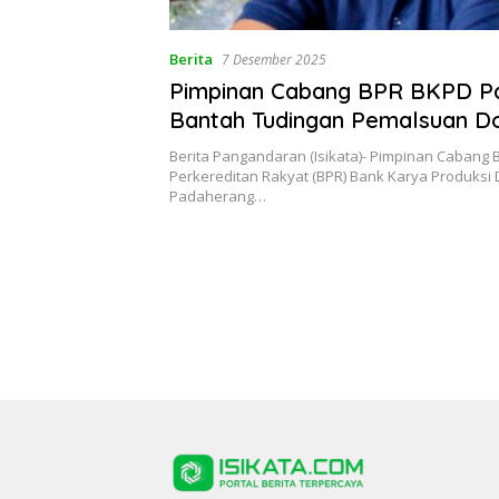
Berita
7 Desember 2025
Pimpinan Cabang BPR BKPD P
Bantah Tudingan Pemalsuan 
Kredit
Berita Pangandaran (Isikata)- Pimpinan Cabang 
Perkereditan Rakyat (BPR) Bank Karya Produksi
Padaherang…