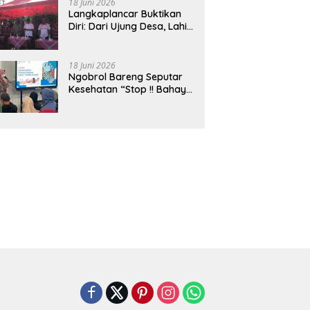
18 Juni 2026
Langkaplancar Buktikan
Diri: Dari Ujung Desa, Lahir
Generasi Unggul
Berkarakter
18 Juni 2026
Ngobrol Bareng Seputar
Kesehatan “Stop !! Bahaya
Penggunaan Obat Tanpa
Resep”