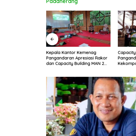
Padaherang
uan Ditemukan di
Kepala Kantor Kemenag
Capacity
ipucang, Polisi
Pangandaran Apresiasi Rakor
Pangand
beradaan Orang
dan Capacity Building MAN 2
Kekompa
Pangandaran, Tekankan
Kolabora
Pentingnya Sinergi Antar Lini