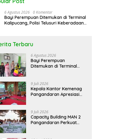
ular Post
6 Agustus 2026
0 Komentar
Bayi Perempuan Ditemukan di Terminal
Kalipucang, Polisi Telusuri Keberadaan
Orang Tua
erita Terbaru
rol Bareng Seputar
Peringati Hari DBD Asean RSUD
N
6 Agustus 2026
atan “Stop !! Bahaya
Pandega Pangandaran Ajak
K
Bayi Perempuan
gunaan Obat Tanpa
Masyarakat Bersatu Dalam
L
Ditemukan di Terminal
p”
Pencegahan
Kalipucang, Polisi Telusuri
Keberadaan Orang Tua
9 Juli 2026
Kepala Kantor Kemenag
Pangandaran Apresiasi
Rakor dan Capacity
Building MAN 2
Pangandaran, Tekankan
9 Juli 2026
Pentingnya Sinergi Antar
Capacity Building MAN 2
Lini
Pangandaran Perkuat
Kekompakan dan
Semangat Kolaborasi