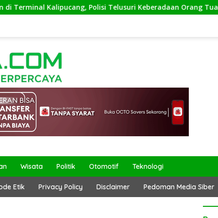
inal Kalipucang, Polisi Telusuri Keberadaan Orang Tua
an
Wisata
Politik
Otomotif
Teknologi
ode Etik
Privacy Policy
Disclaimer
Pedoman Media Siber