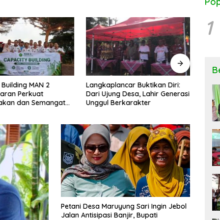
Pop
1
B
 Building MAN 2
Langkaplancar Buktikan Diri:
Ngob
aran Perkuat
Dari Ujung Desa, Lahir Generasi
Keseh
kan dan Semangat
Unggul Berkarakter
Peng
si
Rese
Petani Desa Maruyung Sari Ingin Jebol
Jalan Antisipasi Banjir, Bupati