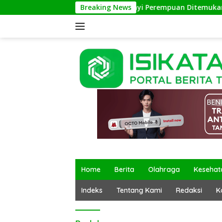
Langsung
Breaking News
Bayi Perempuan Ditemukan di Term
ke
konten
Home
Berita
Olahraga
Kesehat
Indeks
Tentang Kami
Redaksi
K