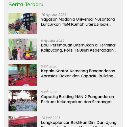
Berita Terbaru
10 Agustus 2026
Yayasan Madania Universal Nusantara
Luncurkan TBM Rumah Literasi Bale
Aksara
6 Agustus 2026
Bayi Perempuan Ditemukan di Terminal
Kalipucang, Polisi Telusuri Keberadaan
Orang Tua
9 Juli 2026
Kepala Kantor Kemenag Pangandaran
Apresiasi Rakor dan Capacity Building
MAN 2 Pangandaran, Tekankan
Pentingnya Sinergi Antar Lini
9 Juli 2026
Capacity Building MAN 2 Pangandaran
Perkuat Kekompakan dan Semangat
Kolaborasi
18 Juni 2026
Langkaplancar Buktikan Diri: Dari Ujung