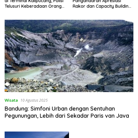
di Terminal Kalipucang, Polisi
Pangandaran Apresiasi
Telusuri Keberadaan Orang
Rakor dan Capacity Building
Tua
MAN 2 Pangandaran,
Tekankan Pentingnya Sinergi
Antar Lini
Wisata
10 Agustus 2025
Bandung: Simfoni Urban dengan Sentuhan
Pegunungan, Lebih dari Sekadar Paris van Java