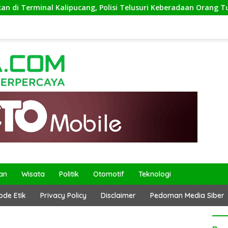
minal Kalipucang, Polisi Telusuri Keberadaan Orang Tua
an
Wisata
Politik
Otomotif
Teknologi
ode Etik
Privacy Policy
Disclaimer
Pedoman Media Siber