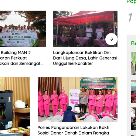
Pop
1
B
 Building MAN 2
Langkaplancar Buktikan Diri:
Ngob
aran Perkuat
Dari Ujung Desa, Lahir Generasi
Keseh
kan dan Semangat
Unggul Berkarakter
Peng
si
Rese
Polres Pangandaran Lakukan Bakti
Sosial Donor Darah Dalam Rangka