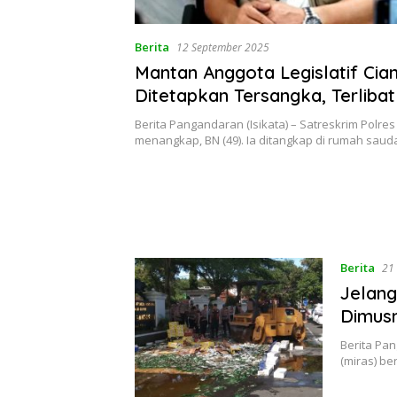
Berita
12 September 2025
Mantan Anggota Legislatif Cia
Ditetapkan Tersangka, Terliba
Tipu Gelap Ratusan Juta
Berita Pangandaran (Isikata) – Satreskrim Polr
menangkap, BN (49). Ia ditangkap di rumah sau
Berita
21
Jelang
Dimus
Berita Pan
(miras) b