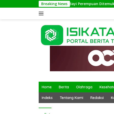
Langsung
Breaking News
Bayi Perempuan Ditemukan di Ter
ke
konten
Home
Berita
Olahraga
Kesehat
Indeks
Tentang Kami
Redaksi
K