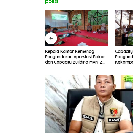
polisi
uan Ditemukan di
Kepala Kantor Kemenag
Capacity
ipucang, Polisi
Pangandaran Apresiasi Rakor
Pangand
beradaan Orang
dan Capacity Building MAN 2
Kekompa
Pangandaran, Tekankan
Kolabora
Pentingnya Sinergi Antar Lini