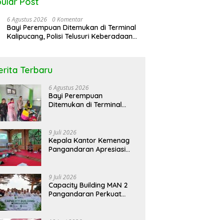
ular Post
6 Agustus 2026
0 Komentar
Bayi Perempuan Ditemukan di Terminal
Kalipucang, Polisi Telusuri Keberadaan
Orang Tua
erita Terbaru
rol Bareng Seputar
Peringati Hari DBD Asean RSUD
N
6 Agustus 2026
atan “Stop !! Bahaya
Pandega Pangandaran Ajak
K
Bayi Perempuan
gunaan Obat Tanpa
Masyarakat Bersatu Dalam
L
Ditemukan di Terminal
p”
Pencegahan
Kalipucang, Polisi Telusuri
Keberadaan Orang Tua
9 Juli 2026
Kepala Kantor Kemenag
Pangandaran Apresiasi
Rakor dan Capacity
Building MAN 2
Pangandaran, Tekankan
9 Juli 2026
Pentingnya Sinergi Antar
Capacity Building MAN 2
Lini
Pangandaran Perkuat
Kekompakan dan
Semangat Kolaborasi