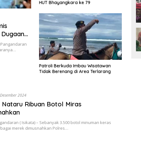
HUT Bhayangkara ke 79
mis
t Dugaan
es Pangandaran
daranya…
Patroli Berkuda Imbau Wisatawan
Tidak Berenang di Area Terlarang
 Desember 2024
 Nataru Ribuan Botol Miras
nahkan
gandaran ( Isikata) – Sebanyak 3.500 botol minuman keras
erbagai merek dimusnahkan Polres…