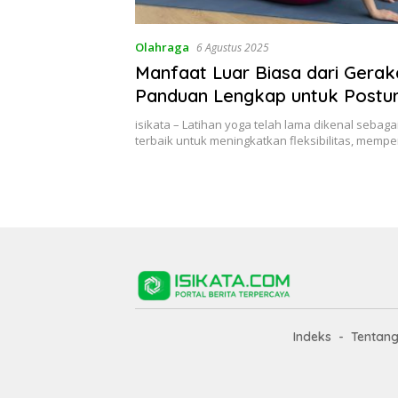
Olahraga
6 Agustus 2025
Manfaat Luar Biasa dari Gerak
Panduan Lengkap untuk Postur
Sehat dan Fleksibel
isikata – Latihan yoga telah lama dikenal sebaga
terbaik untuk meningkatkan fleksibilitas, mempe
Indeks
Tentan