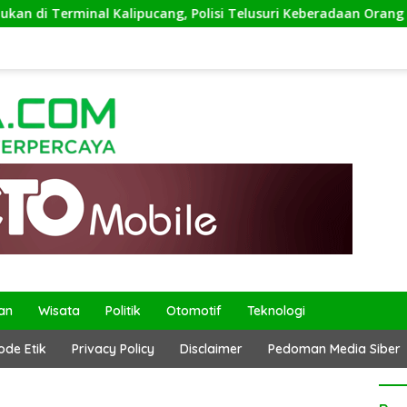
 Terminal Kalipucang, Polisi Telusuri Keberadaan Orang Tua
an
Wisata
Politik
Otomotif
Teknologi
ode Etik
Privacy Policy
Disclaimer
Pedoman Media Siber