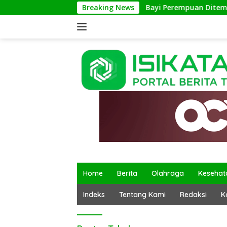
Langsung
Breaking News
Bayi Perempuan Ditemukan di
ke
konten
Home
Berita
Olahraga
Kesehat
Indeks
Tentang Kami
Redaksi
K