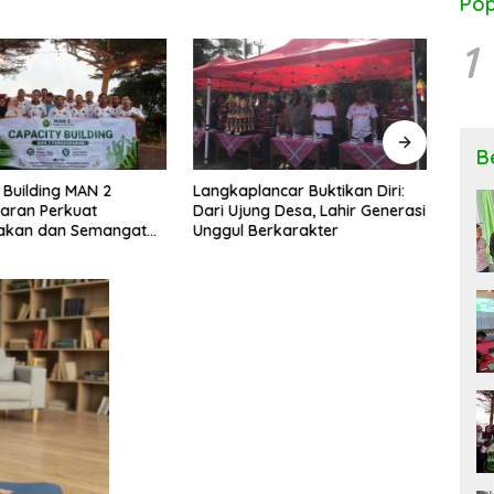
Pop
1
B
 Building MAN 2
Langkaplancar Buktikan Diri:
Ngob
aran Perkuat
Dari Ujung Desa, Lahir Generasi
Keseh
kan dan Semangat
Unggul Berkarakter
Peng
si
Rese