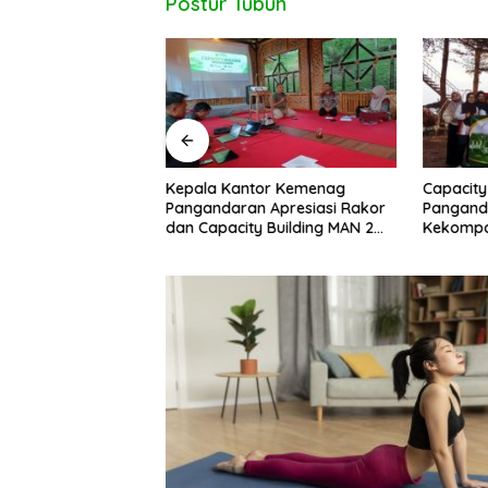
Postur Tubuh
uan Ditemukan di
Kepala Kantor Kemenag
Capacity
ipucang, Polisi
Pangandaran Apresiasi Rakor
Pangand
beradaan Orang
dan Capacity Building MAN 2
Kekompa
Pangandaran, Tekankan
Kolabora
Pentingnya Sinergi Antar Lini