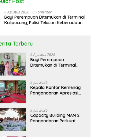
ular Post
6 Agustus 2026
0 Komentar
Bayi Perempuan Ditemukan di Terminal
Kalipucang, Polisi Telusuri Keberadaan
Orang Tua
erita Terbaru
rol Bareng Seputar
Peringati Hari DBD Asean RSUD
N
6 Agustus 2026
atan “Stop !! Bahaya
Pandega Pangandaran Ajak
K
Bayi Perempuan
gunaan Obat Tanpa
Masyarakat Bersatu Dalam
L
Ditemukan di Terminal
p”
Pencegahan
Kalipucang, Polisi Telusuri
Keberadaan Orang Tua
9 Juli 2026
Kepala Kantor Kemenag
Pangandaran Apresiasi
Rakor dan Capacity
Building MAN 2
Pangandaran, Tekankan
9 Juli 2026
Pentingnya Sinergi Antar
Capacity Building MAN 2
Lini
Pangandaran Perkuat
Kekompakan dan
Semangat Kolaborasi