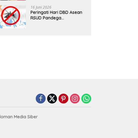
Resep”
16 Juni 2026
Peringati Hari DBD Asean
RSUD Pandega
Pangandaran Ajak
Masyarakat Bersatu
Dalam Pencegahan
oman Media Siber