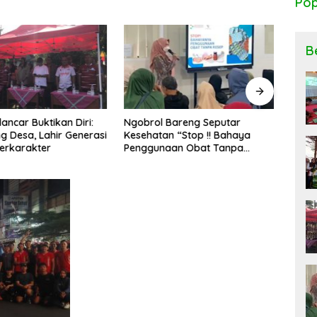
Pop
B
ancar Buktikan Diri:
Ngobrol Bareng Seputar
Perin
ng Desa, Lahir Generasi
Kesehatan “Stop !! Bahaya
Pand
erkarakter
Penggunaan Obat Tanpa
Masy
Resep”
Penc