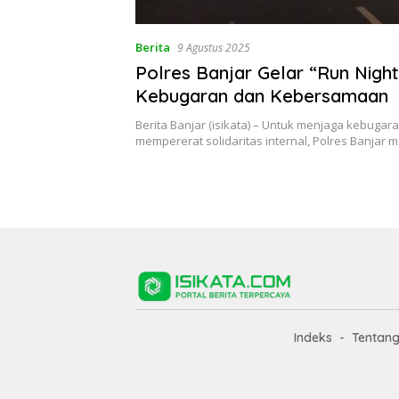
Berita
9 Agustus 2025
Polres Banjar Gelar “Run Nigh
Kebugaran dan Kebersamaan
Berita Banjar (isikata) – Untuk menjaga kebugara
mempererat solidaritas internal, Polres Banjar
Indeks
Tentan