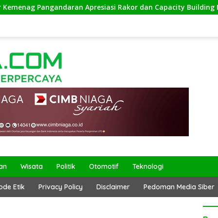
ag Pangandaran Apresiasi Rakor dan Capacity Building MAN 2 
an
Wisata
Politik
Otomotif
Teknologi
ode Etik
Privacy Policy
Disclaimer
Pedoman Media Siber