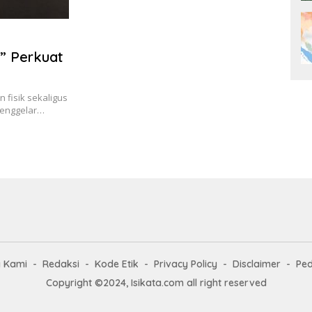
t” Perkuat
n fisik sekaligus
 menggelar…
g Kami
Redaksi
Kode Etik
Privacy Policy
Disclaimer
Ped
Copyright ©2024, Isikata.com all right reserved