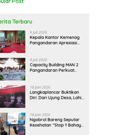
ular Post
erita Terbaru
9 Juli 2026
Kepala Kantor Kemenag
Pangandaran Apresiasi
Rakor dan Capacity
gati Hari DBD Asean RSUD
Ngobrol Bareng Seputar
J
Building MAN 2
ega Pangandaran Ajak
Kesehatan ” Solusi Atasi Nyeri
W
Pangandaran, Tekankan
9 Juli 2026
arakat Bersatu Dalam
Leher Bersama Fisioterapi
K
Pentingnya Sinergi Antar
Capacity Building MAN 2
egahan
Lini
Pangandaran Perkuat
Kekompakan dan
Semangat Kolaborasi
18 Juni 2026
Langkaplancar Buktikan
Diri: Dari Ujung Desa, Lahir
Generasi Unggul
Berkarakter
18 Juni 2026
Ngobrol Bareng Seputar
Kesehatan “Stop !! Bahaya
Penggunaan Obat Tanpa