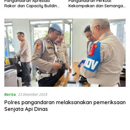
Pangandaran Apresiasi
Pangandaran Perkuat
Rakor dan Capacity Building
Kekompakan dan Semangat
MAN 2 Pangandaran,
Kolaborasi
Tekankan Pentingnya Sinergi
Antar Lini
Berita
23 Desember 2024
Polres pangandaran melaksanakan pemeriksaan
Senjata Api Dinas