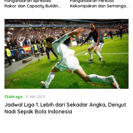
Pangandaran Apresiasi
Pangandaran Perkuat
Rakor dan Capacity Building
Kekompakan dan Semangat
MAN 2 Pangandaran,
Kolaborasi
Tekankan Pentingnya Sinergi
Antar Lini
Olahraga
31 Mei 2025
Jadwal Liga 1: Lebih dari Sekadar Angka, Denyut
Nadi Sepak Bola Indonesia