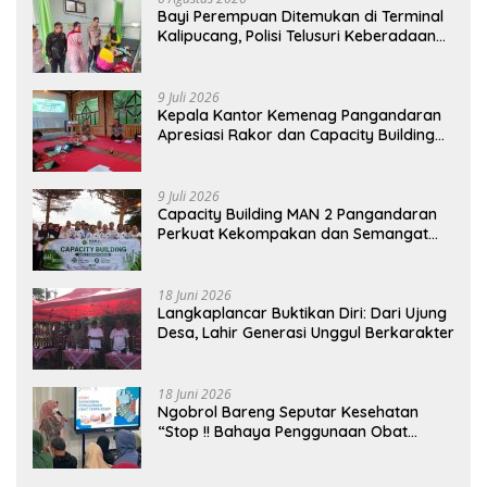
Bayi Perempuan Ditemukan di Terminal
Kalipucang, Polisi Telusuri Keberadaan
Orang Tua
9 Juli 2026
Kepala Kantor Kemenag Pangandaran
Apresiasi Rakor dan Capacity Building
MAN 2 Pangandaran, Tekankan
Pentingnya Sinergi Antar Lini
9 Juli 2026
Capacity Building MAN 2 Pangandaran
Perkuat Kekompakan dan Semangat
Kolaborasi
18 Juni 2026
Langkaplancar Buktikan Diri: Dari Ujung
Desa, Lahir Generasi Unggul Berkarakter
18 Juni 2026
Ngobrol Bareng Seputar Kesehatan
“Stop !! Bahaya Penggunaan Obat
Tanpa Resep”