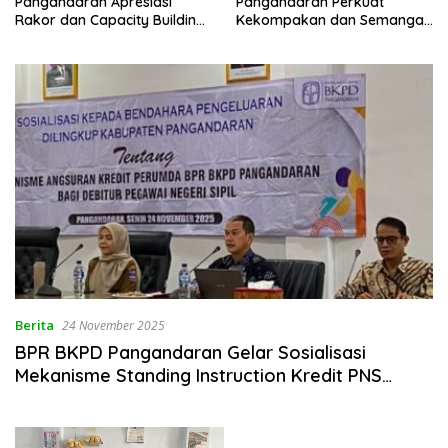
Pangandaran Apresiasi
Pangandaran Perkuat
Rakor dan Capacity Building
Kekompakan dan Semangat
MAN 2 Pangandaran,
Kolaborasi
Tekankan Pentingnya Sinergi
Antar Lini
Berita
24 November 2025
BPR BKPD Pangandaran Gelar Sosialisasi
Mekanisme Standing Instruction Kredit PNS
kepada Bendahara Pengeluaran di Lingkungan
Pemda Pangandaran