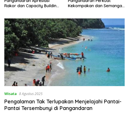
Pangandaran Apresiasi
Pangandaran Perkuat
Rakor dan Capacity Building
Kekompakan dan Semangat
MAN 2 Pangandaran,
Kolaborasi
Tekankan Pentingnya Sinergi
Antar Lini
Wisata
8 Agustus 2025
Pengalaman Tak Terlupakan Menjelajahi Pantai-
Pantai Tersembunyi di Pangandaran