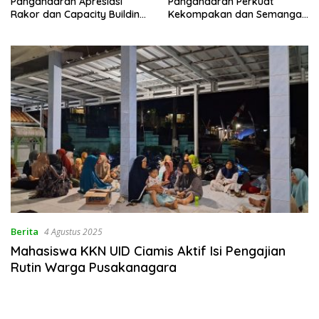
Pangandaran Apresiasi
Pangandaran Perkuat
Rakor dan Capacity Building
Kekompakan dan Semangat
MAN 2 Pangandaran,
Kolaborasi
Tekankan Pentingnya Sinergi
Antar Lini
Berita
4 Agustus 2025
Mahasiswa KKN UID Ciamis Aktif Isi Pengajian
Rutin Warga Pusakanagara