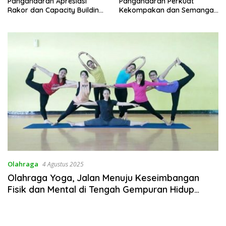
Pangandaran Apresiasi
Pangandaran Perkuat
Rakor dan Capacity Building
Kekompakan dan Semangat
MAN 2 Pangandaran,
Kolaborasi
Tekankan Pentingnya Sinergi
Antar Lini
Olahraga
4 Agustus 2025
Olahraga Yoga, Jalan Menuju Keseimbangan
Fisik dan Mental di Tengah Gempuran Hidup
Modern