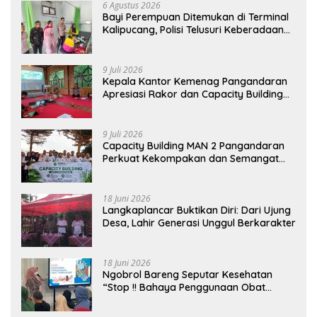
6 Agustus 2026
Bayi Perempuan Ditemukan di Terminal
Kalipucang, Polisi Telusuri Keberadaan
Orang Tua
9 Juli 2026
Kepala Kantor Kemenag Pangandaran
Apresiasi Rakor dan Capacity Building
MAN 2 Pangandaran, Tekankan
Pentingnya Sinergi Antar Lini
9 Juli 2026
Capacity Building MAN 2 Pangandaran
Perkuat Kekompakan dan Semangat
Kolaborasi
18 Juni 2026
Langkaplancar Buktikan Diri: Dari Ujung
Desa, Lahir Generasi Unggul Berkarakter
18 Juni 2026
Ngobrol Bareng Seputar Kesehatan
“Stop !! Bahaya Penggunaan Obat
Tanpa Resep”