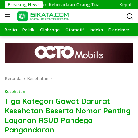
Langsung
, Polisi Telusuri Keberadaan Orang Tua
Breaking News
Kepala Kantor
ke
konten
Berita
Politik
Olahraga
Otomotif
Indeks
Disclaimer
Beranda
Kesehatan
Kesehatan
Tiga Kategori Gawat Darurat
Kesehatan Beserta Nomor Penting
Layanan RSUD Pandega
Pangandaran