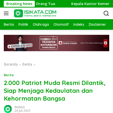
Langsung
i Keberadaan Orang Tua
Breaking News
Kepala Kantor Kemenag Pangand
ke
konten
Berita
Politik
Olahraga
Otomotif
Indeks
Disclaimer
Beranda
Berita
Berita
2.000 Patriot Muda Resmi Dilantik,
Siap Menjaga Kedaulatan dan
Kehormatan Bangsa
Redaksi
24 Juli 2025