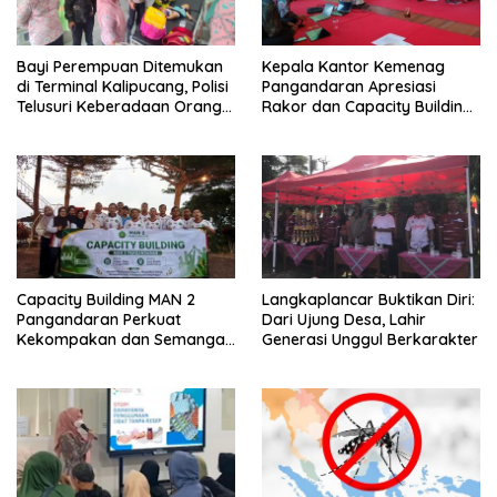
Bayi Perempuan Ditemukan
Kepala Kantor Kemenag
di Terminal Kalipucang, Polisi
Pangandaran Apresiasi
Telusuri Keberadaan Orang
Rakor dan Capacity Building
Tua
MAN 2 Pangandaran,
Tekankan Pentingnya Sinergi
Antar Lini
Capacity Building MAN 2
Langkaplancar Buktikan Diri:
Pangandaran Perkuat
Dari Ujung Desa, Lahir
Kekompakan dan Semangat
Generasi Unggul Berkarakter
Kolaborasi