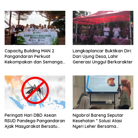
Tua
MAN 2 Pangandaran,
Tekankan Pentingnya Sinergi
Antar Lini
Capacity Building MAN 2
Langkaplancar Buktikan Diri:
Pangandaran Perkuat
Dari Ujung Desa, Lahir
Kekompakan dan Semangat
Generasi Unggul Berkarakter
Kolaborasi
Peringati Hari DBD Asean
Ngobrol Bareng Seputar
RSUD Pandega Pangandaran
Kesehatan ” Solusi Atasi
Ajak Masyarakat Bersatu
Nyeri Leher Bersama
Dalam Pencegahan
Fisioterapi