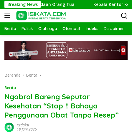
Langsung
elusuri Keberadaan Orang Tua
Breaking News
Kepala Kantor Kemenag P
ke
konten
Berita
Politik
Olahraga
Otomotif
Indeks
Disclaimer
Beranda
Berita
Berita
Ngobrol Bareng Seputar
Kesehatan “Stop !! Bahaya
Penggunaan Obat Tanpa Resep”
Redaksi
18 Juni 2026