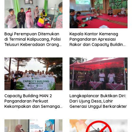
Bayi Perempuan Ditemukan
Kepala Kantor Kemenag
di Terminal Kalipucang, Polisi
Pangandaran Apresiasi
Telusuri Keberadaan Orang
Rakor dan Capacity Building
Tua
MAN 2 Pangandaran,
Tekankan Pentingnya Sinergi
Antar Lini
Capacity Building MAN 2
Langkaplancar Buktikan Diri:
Pangandaran Perkuat
Dari Ujung Desa, Lahir
Kekompakan dan Semangat
Generasi Unggul Berkarakter
Kolaborasi