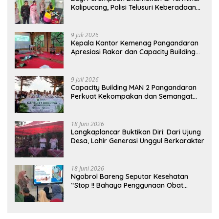
Kalipucang, Polisi Telusuri Keberadaan
Orang Tua
9 Juli 2026
Kepala Kantor Kemenag Pangandaran
Apresiasi Rakor dan Capacity Building
MAN 2 Pangandaran, Tekankan
Pentingnya Sinergi Antar Lini
9 Juli 2026
Capacity Building MAN 2 Pangandaran
Perkuat Kekompakan dan Semangat
Kolaborasi
18 Juni 2026
Langkaplancar Buktikan Diri: Dari Ujung
Desa, Lahir Generasi Unggul Berkarakter
18 Juni 2026
Ngobrol Bareng Seputar Kesehatan
“Stop !! Bahaya Penggunaan Obat
Tanpa Resep”