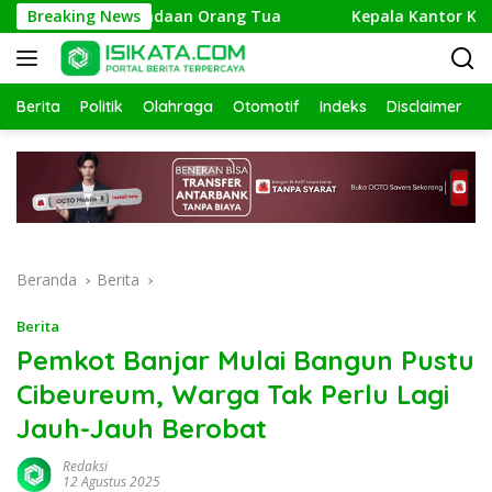
Langsung
elusuri Keberadaan Orang Tua
Breaking News
Kepala Kantor Kemenag P
ke
konten
Berita
Politik
Olahraga
Otomotif
Indeks
Disclaimer
Beranda
Berita
Berita
Pemkot Banjar Mulai Bangun Pustu
Cibeureum, Warga Tak Perlu Lagi
Jauh-Jauh Berobat
Redaksi
12 Agustus 2025