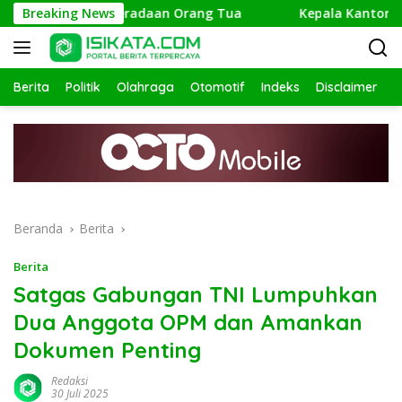
Langsung
Telusuri Keberadaan Orang Tua
Breaking News
Kepala Kantor Kemenag 
ke
konten
Berita
Politik
Olahraga
Otomotif
Indeks
Disclaimer
Beranda
Berita
Berita
Satgas Gabungan TNI Lumpuhkan
Dua Anggota OPM dan Amankan
Dokumen Penting
Redaksi
30 Juli 2025