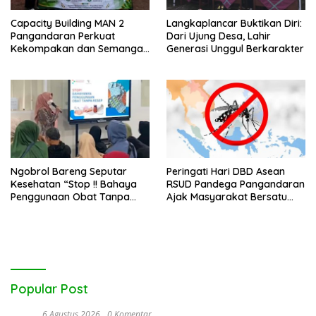
Capacity Building MAN 2
Langkaplancar Buktikan Diri:
Pangandaran Perkuat
Dari Ujung Desa, Lahir
Kekompakan dan Semangat
Generasi Unggul Berkarakter
Kolaborasi
Ngobrol Bareng Seputar
Peringati Hari DBD Asean
Kesehatan “Stop !! Bahaya
RSUD Pandega Pangandaran
Penggunaan Obat Tanpa
Ajak Masyarakat Bersatu
Resep”
Dalam Pencegahan
Popular Post
6 Agustus 2026
0 Komentar