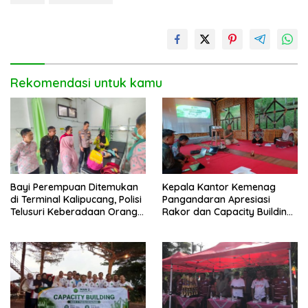
Rekomendasi untuk kamu
Bayi Perempuan Ditemukan
Kepala Kantor Kemenag
di Terminal Kalipucang, Polisi
Pangandaran Apresiasi
Telusuri Keberadaan Orang
Rakor dan Capacity Building
Tua
MAN 2 Pangandaran,
Tekankan Pentingnya Sinergi
Antar Lini