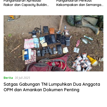
Pangandaran Apresiasi
Pangandaran Perkuat
Rakor dan Capacity Building
Kekompakan dan Semangat
MAN 2 Pangandaran,
Kolaborasi
Tekankan Pentingnya Sinergi
Antar Lini
Berita
30 Juli 2025
Satgas Gabungan TNI Lumpuhkan Dua Anggota
OPM dan Amankan Dokumen Penting