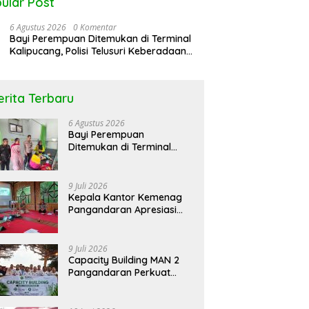
ular Post
6 Agustus 2026
0 Komentar
Bayi Perempuan Ditemukan di Terminal
Kalipucang, Polisi Telusuri Keberadaan
Orang Tua
erita Terbaru
6 Agustus 2026
Bayi Perempuan
Ditemukan di Terminal
Kalipucang, Polisi Telusuri
Keberadaan Orang Tua
9 Juli 2026
Kepala Kantor Kemenag
Pangandaran Apresiasi
Rakor dan Capacity
Building MAN 2
Pangandaran, Tekankan
9 Juli 2026
Pentingnya Sinergi Antar
Capacity Building MAN 2
Lini
Pangandaran Perkuat
Kekompakan dan
Semangat Kolaborasi