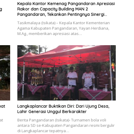
Kepala Kantor Kemenag Pangandaran Apresiasi
ng
Rakor dan Capacity Building MAN 2
Pangandaran, Tekankan Pentingnya Sinergi
Antar Lini
Tasikmalaya (Isikata) – Kepala Kantor Kementerian
Agama Kabupaten Pangandaran, Yayan Herdiana,
M.Ag., memberikan apresiasi atas…
uat
Langkaplancar Buktikan Diri: Dari Ujung Desa,
Lahir Generasi Unggul Berkarakter
at
Berita Pangandaran (Isikata)- Turnamen bola voli
antara SD se-Kabupaten Pangandaran resmi bergulir
di Langkaplancar tepatnya…