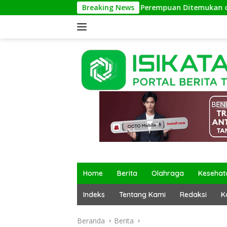
Langsung
Bayi Perempuan Ditemukan di Terminal Kalipucan
Breaking News
ke
konten
Home
Berita
Olahraga
Kesehat
Indeks
Tentang Kami
Redaksi
K
Beranda
Berita