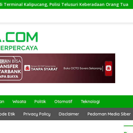
g, Polisi Telusuri Keberadaan Orang Tua
Kepala Kanto
an
Wisata
Politik
Otomotif
Teknologi
ode Etik
Privacy Policy
Disclaimer
Pedoman Media Siber