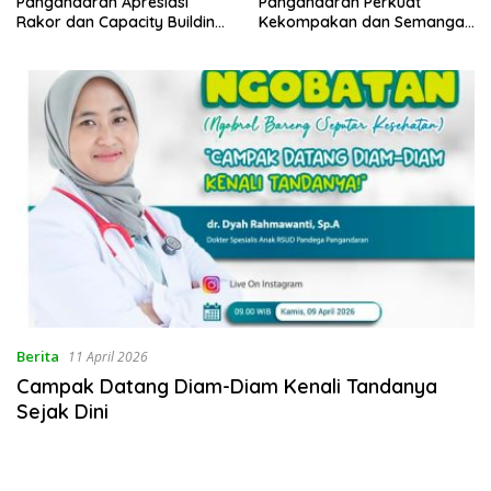
Pangandaran Apresiasi
Pangandaran Perkuat
Rakor dan Capacity Building
Kekompakan dan Semangat
MAN 2 Pangandaran,
Kolaborasi
Tekankan Pentingnya Sinergi
Antar Lini
Berita
11 April 2026
Campak Datang Diam-Diam Kenali Tandanya
Sejak Dini