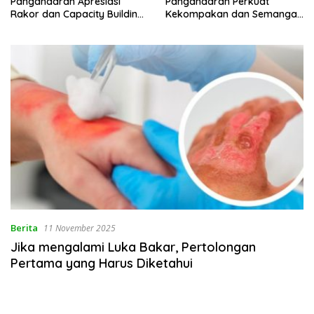
Pangandaran Apresiasi
Pangandaran Perkuat
Rakor dan Capacity Building
Kekompakan dan Semangat
MAN 2 Pangandaran,
Kolaborasi
Tekankan Pentingnya Sinergi
Antar Lini
Berita
11 November 2025
Jika mengalami Luka Bakar, Pertolongan
Pertama yang Harus Diketahui