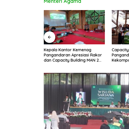
Menteri Agama
uan Ditemukan di
Kepala Kantor Kemenag
Capacity
ipucang, Polisi
Pangandaran Apresiasi Rakor
Pangand
beradaan Orang
dan Capacity Building MAN 2
Kekompa
Pangandaran, Tekankan
Kolabora
Pentingnya Sinergi Antar Lini