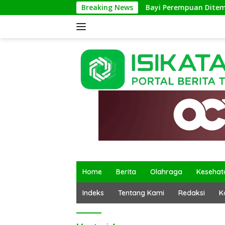
Langsung
Breaking News
Bayi Perempuan Ditemukan di
ke
konten
Home
Berita
Olahraga
Kesehat
Indeks
Tentang Kami
Redaksi
K