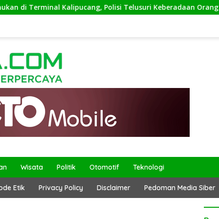
 Terminal Kalipucang, Polisi Telusuri Keberadaan Orang Tua
an
Wisata
Politik
Otomotif
Teknologi
ode Etik
Privacy Policy
Disclaimer
Pedoman Media Siber