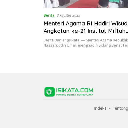
Berita
3 Agustus 2025
Menteri Agama RI Hadiri Wisud
Angkatan ke-21 Institut Miftah
Azhar Citangkolo Banjar
Berita Banjar (isikata) — Menteri Agama Republik
Nassaruddin Umar, menghadiri Sidang Senat T
Indeks
Tentan