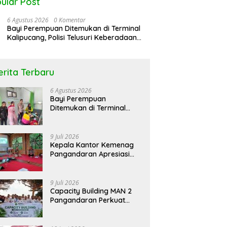
ular Post
6 Agustus 2026
0 Komentar
Bayi Perempuan Ditemukan di Terminal
Kalipucang, Polisi Telusuri Keberadaan
Orang Tua
erita Terbaru
rol Bareng Seputar
Peringati Hari DBD Asean RSUD
N
6 Agustus 2026
atan “Stop !! Bahaya
Pandega Pangandaran Ajak
K
Bayi Perempuan
gunaan Obat Tanpa
Masyarakat Bersatu Dalam
L
Ditemukan di Terminal
p”
Pencegahan
Kalipucang, Polisi Telusuri
Keberadaan Orang Tua
9 Juli 2026
Kepala Kantor Kemenag
Pangandaran Apresiasi
Rakor dan Capacity
Building MAN 2
Pangandaran, Tekankan
9 Juli 2026
Pentingnya Sinergi Antar
Capacity Building MAN 2
Lini
Pangandaran Perkuat
Kekompakan dan
Semangat Kolaborasi