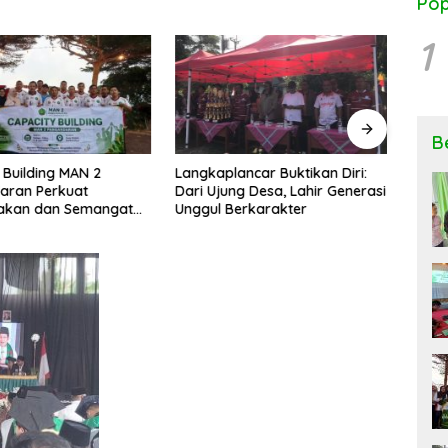
Pop
1
B
 Building MAN 2
Langkaplancar Buktikan Diri:
Ngob
aran Perkuat
Dari Ujung Desa, Lahir Generasi
Keseh
kan dan Semangat
Unggul Berkarakter
Peng
si
Rese